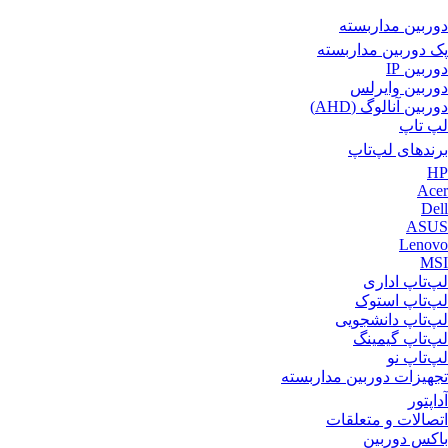
دوربین مداربسته
پک دوربین مداربسته
دوربین IP
دوربین وایرلس
دوربین آنالوگ (AHD)
لپ‌ تاپ
برندهای لپ‌تاپ
HP
Acer
Dell
ASUS
Lenovo
MSI
لپ‌تاپ اداری
لپ‌تاپ استوک
لپ‌تاپ دانشجویی
لپ‌تاپ گیمینگ
لپ‌تاپ نو
تجهیزات دوربین مداربسته
آداپتور
اتصالات و متعلقات
باکس دوربین