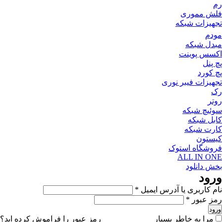
رم
فلش مموری
تجهیزات شبکه
مودم
مبدل شبکه
اکسس پوینت
پچ پنل
پچ کورد
تجهیزات فیبر نوری
رک
روتر
سوئیچ شبکه
کابل شبکه
کارت شبکه
کیستون
فروشگاه استوک
ALL IN ONE
بخش دانلود
ورود
نام کاربری یا آدرس ایمیل
*
رمز عبور
*
ورود
مرا به خاطر بسپار
رمز عبور را فراموش کرده اید؟