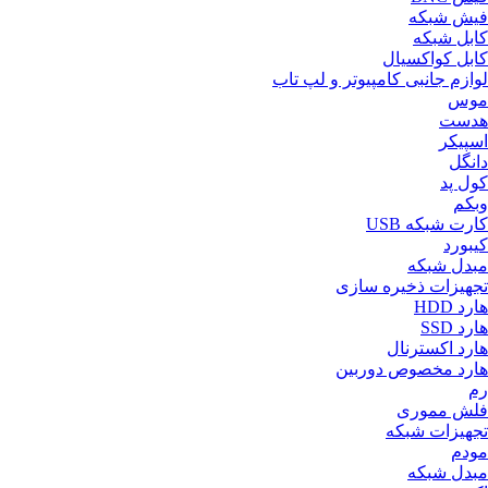
فیش شبکه
کابل شبکه
کابل کواکسیال
لوازم جانبی کامپیوتر و لپ تاب
موس
هدست
اسپیکر
دانگل
کول پد
وبکم
کارت شبکه USB
کیبورد
مبدل شبکه
تجهیزات ذخیره سازی
هارد HDD
هارد SSD
هارد اکسترنال
هارد مخصوص دوربین
رم
فلش مموری
تجهیزات شبکه
مودم
مبدل شبکه