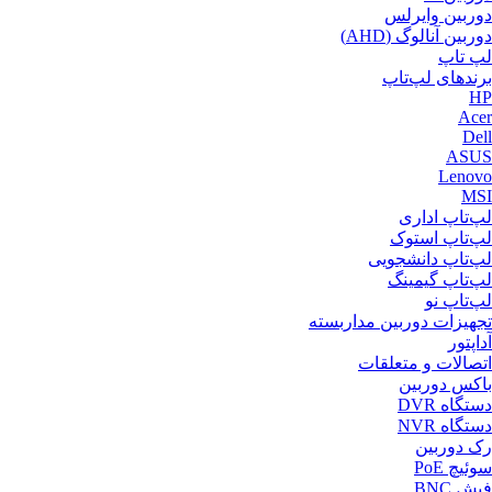
دوربین وایرلس
دوربین آنالوگ (AHD)
لپ‌ تاپ
برندهای لپ‌تاپ
HP
Acer
Dell
ASUS
Lenovo
MSI
لپ‌تاپ اداری
لپ‌تاپ استوک
لپ‌تاپ دانشجویی
لپ‌تاپ گیمینگ
لپ‌تاپ نو
تجهیزات دوربین مداربسته
آداپتور
اتصالات و متعلقات
باکس دوربین
دستگاه DVR
دستگاه NVR
رک دوربین
سوئیچ PoE
فیش BNC