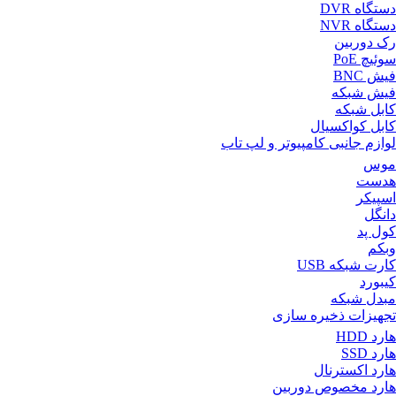
دستگاه DVR
دستگاه NVR
رک دوربین
سوئیچ PoE
فیش BNC
فیش شبکه
کابل شبکه
کابل کواکسیال
لوازم جانبی کامپیوتر و لپ تاب
موس
هدست
اسپیکر
دانگل
کول پد
وبکم
کارت شبکه USB
کیبورد
مبدل شبکه
تجهیزات ذخیره سازی
هارد HDD
هارد SSD
هارد اکسترنال
هارد مخصوص دوربین