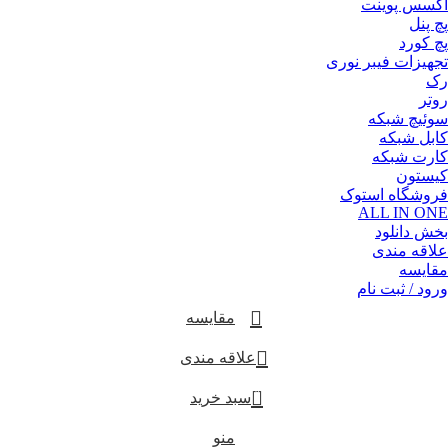
اکسس پوینت
پچ پنل
پچ کورد
تجهیزات فیبر نوری
رک
روتر
سوئیچ شبکه
کابل شبکه
کارت شبکه
کیستون
فروشگاه استوک
ALL IN ONE
بخش دانلود
علاقه مندی
مقایسه
ورود / ثبت نام
مقایسه
علاقه مندی
0
سبد خرید
منو